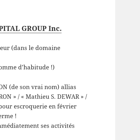
ITAL GROUP Inc.
deur (dans le domaine
omme d’habitude !)
 (de son vrai nom) allias
ON » / « Mathieu S. DEWAR » /
our escroquerie en février
erme !
mmédiatement ses activités