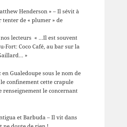
atthew Henderson » – Il sévit à
r tenter de « plumer » de
nos lecteurs « …Il est souvent
u-Fort: Coco Café, au bar sur la
Gaillard… »
c en Gualedoupe sous le nom de
e confinement cette crapule
de renseignement le concernant
tigua et Barbuda – Il vit dans
t ne doute de rien !